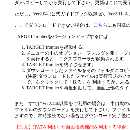
ダ)へコピーしてから実行して下さい。更新はこれで完
ただし、Ver2.04a(公式ガイドブック収録版)、Ver
ここでダウンロードできない場合は、
こちら
にも同様
TARGET frontierをバージョンアップするには、
TARGET frontierを起動する。
メニューの中のオプション→フォルダを開く→プ
を実行すると、エクスプローラが起動されます。
TARGET frontierを終了させます。
ダウンロードしたファイルをそのフォルダにコピ
(注意)ダウンロードしたファイルは実行形式のフ
で、右クリックして「送る」を 利用するか、あ
TARGET frontierを再度起動して、画面上部
また、すでにVer2.44b以降をご利用の場合は、半自動
ファイルのダウンロード」を実行して下さい。ファイ
ますので、常時接続でない場合はダウンロード完了後
【注意】IPATを利用した自動投票機能を利用する場合、