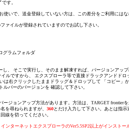
了です。
2.11aをお使いで、送金登録していない方は、この差分をご利用には
のファイルが登録されていますのでお試し下さい。
ログラムフォルダ
ーし、 そこで実行し、そのまま解凍すれば、バージョンアップ
ァイルですから、 エクスプローラ等で直接ドラックアンドドロ
るいは右クリックしたままドラッグ＆ドロップして 「コピー」
のタイトルバーのバージョンを 確認して下さい。
のバージョンアップ方法があります。方法は、TARGET front
ル名を尋ねられますが、
360
とだけ入力して下さい。あとは指示
に回線を切ってください。
インターネットエクスプローラのVer5.5SP2以上がインスト