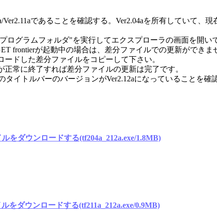
/Ver2.11aであることを確認する。Ver2.04aを所有していて
"プログラムフォルダ"を実行してエクスプローラの画面を開い
REGET frontierが起動中の場合は、差分ファイルでの更新ができ
ロードした差分ファイルをコピーして下さい。
が正常に終了すれば差分ファイルの更新は完了です。
最上部のタイトルバーのバージョンがVer2.12aになっていることを
ァイルをダウンロードする(tf204a_212a.exe/1.8MB)
ァイルをダウンロードする(tf211a_212a.exe/0.9MB)