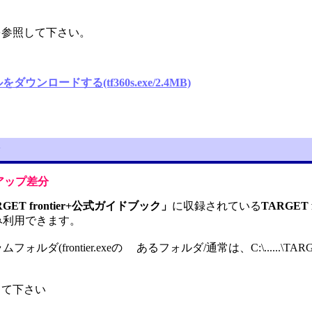
を参照して下さい。
イルをダウンロードする(tf360s.exe/2.4MB)
ンアップ差分
GET frontier+公式ガイドブック」
に収録されている
TARGET fr
にのみ利用できます。
フォルダ(frontier.exeの あるフォルダ/通常は、C:\......
て下さい